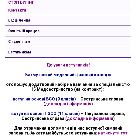
СТОП БУЛІНГ
Контакти
Відділення
Освітній процес
Студентам
Вступникам
До уваги вступників!
Бахмутський медичний фаховий коледж
оголошує додатковий набір на навчання за спеціальністю
І5 Медсестринство (на контракт):
вступ на основі БСО (9 класів)
– Сестринська справа
(
докладна інформація
)
вступ на основі ПЗСО (11 класів)
– Лікувальна справа,
Сестринська справа (
докладна інформація
)
Для отримання допомоги під час вступної кампанії
заповніть Анкету майбутнього вступника:
натиснути тут