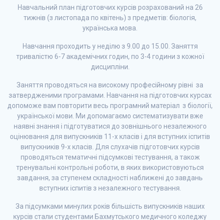
Навчальний план підготовчих курсів розрахований на 26
тижнів (з листопада по квітень) з предметів: біологія,
українська мова.
Навчання проходить у неділю з 9.00 до 15.00. Заняття
тривалістю 6-7 академічних годин, по 3-4 години з кожної
дисципліни.
Заняття проводяться на високому професійному рівні за
затвердженими програмами. Навчання на підготовчих курсах
допоможе вам повторити весь програмний матеріал з біології,
української мови. Ми допомагаємо систематизувати вже
наявні знання і підготуватися до зовнішнього незалежного
оцінювання для випускників 11-х класів і для вступних іспитів
випускників 9-х класів. Для слухачів підготовчих курсів
проводяться тематичні підсумкові тестування, а також
тренувальні контрольні роботи, в яких використовуються
завдання, за ступенем складності наближені до завдань
вступних іспитів з незалежного тестування.
За підсумками минулих років більшість випускників наших
курсів стали студентами Бахмутського медичного коледжу