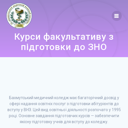
Skip
to
content
Курси факультативу з
підготовки до ЗНО
Бахмутський медичний коледж має багаторічний досвід у
сфері надання освітніх послуг з підготовки абітурієнтів до
вступу у ВНЗ. Цей вид освітньої діяльності розпочато у 1995
році. Основне завдання підготовчих курсів — забезпечити
якісну підготовку учнів для вступу до коледжу.