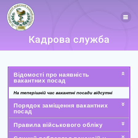
Кадрова служба
Відомості про наявність
вакантних посад
На теперішній час вакантні посади відсутні
Порядок заміщення вакантних
посад
Правила військового обліку