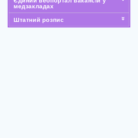
Єдиний вебпортал вакансій у
медзакладах
Штатний розпис