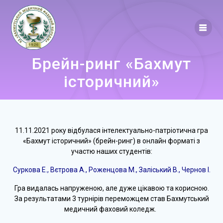
Брейн-ринг «Бахмут
історичний»
11.11.2021 року відбулася інтелектуально-патріотична гра
«Бахмут історичний» (брейн-ринг) в онлайн форматі з
участю наших студентів:
Суркова Е., Вєтрова А., Роженцова М., Заліський В., Чернов І.
Гра видалась напруженою, але дуже цікавою та корисною.
За результатами 3 турнірів переможцем став Бахмутський
медичний фаховий коледж.